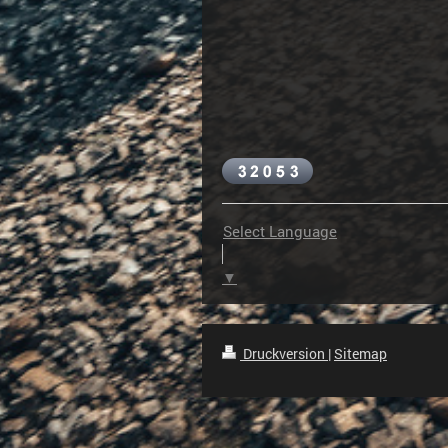
Select Language
▼
Druckversion
|
Sitemap